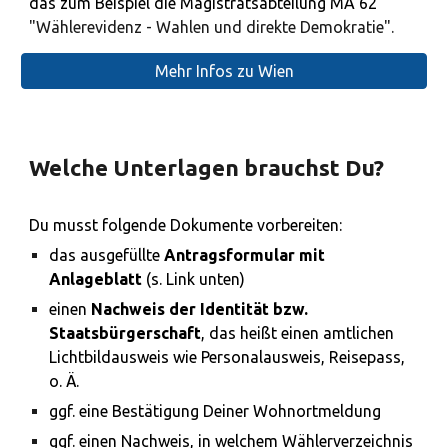
das zum Beispiel die Magistratsabteilung MA 62
"Wählerevidenz - Wahlen und direkte Demokratie
"
.
Mehr Infos zu Wien
Welche Unterlagen brauchst Du?
Du musst folgende Dokumente vorbereiten:
das ausgefüllte
Antragsformular mit
Anlageblatt
(s. Link unte
n
)
einen
Nachweis der Identität bzw.
Staatsbürgersch
aft
, das heißt einen amtlichen
Lichtbildausweis wie Personalausweis, Reisepass
,
o. Ä.
ggf. eine Bestätigung
D
einer Wohnortmeldung
ggf. einen Nachweis, in welchem Wählerverzeichnis