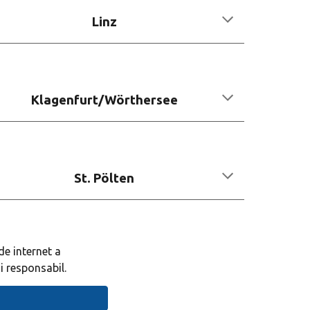
Linz
Klagenfurt/Wörthersee
St. Pölten
de internet a
i responsabil.