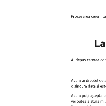
Procesarea cererii t
La
Ai depus cererea co
Acum ai dreptul de a
o singură dată și est
Acum poți aștepta pân
vei putea alătura mi