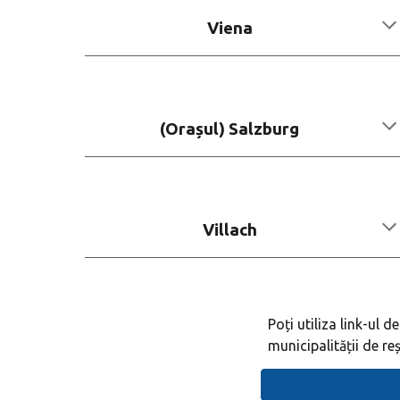
V
iena
(Orașul)
Salzburg
Villach
Poți utiliza link-ul 
municipalității de re