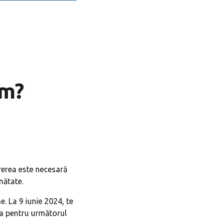
um?
rerea este necesară
nătate.
. La 9 iunie 2024, te
ta pentru următorul