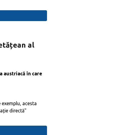
etățean al
a austriacă
în care
de exemplu, acesta
ație directă"