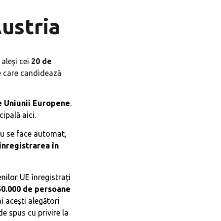
Austria
 aleși cei
20 de
le care candidează
le Uniunii Europene
.
ipală aici.
 nu se face automat,
 înregistrarea în
ilor UE înregistrați
50.000 de persoane
 acești alegători
de spus cu privire la