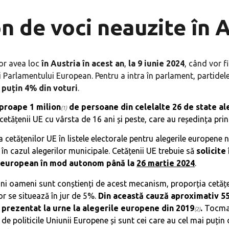
on de voci neauzite în 
or avea loc
în Austria în acest an
,
la 9 iunie 2024
, când vor fi
 Parlamentului European. Pentru a intra în parlament, partide
 puțin 4% din voturi
.
proape 1 milion
de persoane din celelalte 26 de state a
(1)
cetățenii UE cu vârsta de 16 ani și peste, care au reședința princ
a cetățenilor UE în listele electorale pentru alegerile europene
în cazul alegerilor municipale.
Cetățenii UE trebuie să
solicite
l european în mod autonom până la
26
martie 2024
.
ni oameni sunt conștienți de acest mecanism, proporția cetățen
 se situează în jur de 5%.
Din această cauză aproximativ 5
 prezentat la urne la alegerile europene din 2019
.
Tocmai
(2)
 de politicile Uniunii Europene și sunt cei care au cel mai puțin 