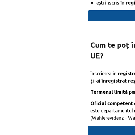
ești înscris în
reg
Cum te poț î
UE?
Înscrierea în
registr
ți-ai înregistrat r
Termenul limită
pen
Oficiul competent
este departamentul m
(
Wählerevidenz - Wa