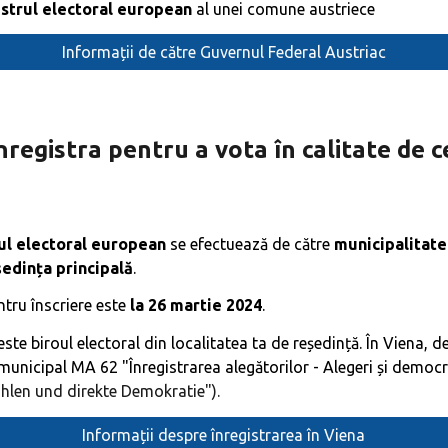
istrul electoral european
al unei comune austriece
Informații de către Guvernul Federal Austriac
nregistra pentru a vota în calitate de c
ul electoral european
se efectuează de către
municipalitate
eședința principală
.
tru înscriere este
la 26 martie 2024
.
este biroul electoral din localitatea ta de reședință. În Viena, 
unicipal MA 62 "Înregistrarea alegătorilor - Alegeri și democr
hlen und direkte Demokratie"
).
Informații despre înregistrarea în Viena