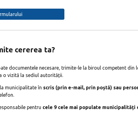
ormularului
mite cererea ta?
ate documentele necesare, trimite-le la biroul competent din l
 o vizită la sediul autorității.
la municipalitate în
scris (prin e-mail, prin poștă) sau perso
elefon.
responsabile pentru
cele 9 cele mai populate municipalități 