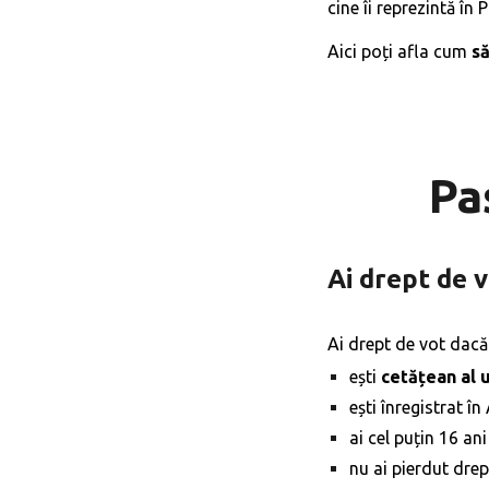
cine îi reprezintă în 
Aici poți afla cum
să
Pa
Ai drept de v
Ai drept de vot dacă.
ești
cetățean al 
ești înregistrat î
ai cel puțin 16 ani
nu ai pierdut drep