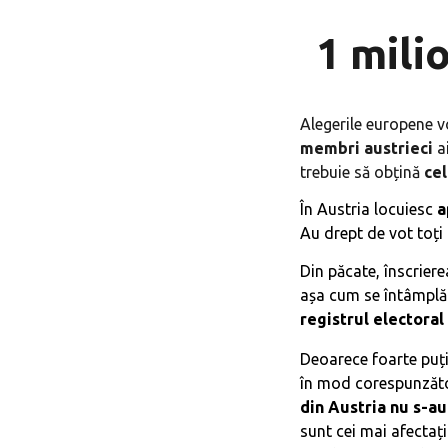
1
mili
Alegerile europene v
membri austrieci
ai
trebuie să obțină
cel
În Austria locuiesc
a
Au drept de vot toți 
Din păcate, înscriere
așa cum se întâmplă 
registrul electora
Deoarece foarte puți
în mod corespunzător
din Austria nu s-au
sunt cei mai afectați