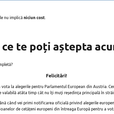
ale nu implică
niciun cost
.
 ce te poți aștepta ac
mpletă?
Felicitări
!
 vota la alegerile pentru Parlamentul European din Austria. Ce
e valabilă atâta timp cât nu îți muți reședința principală în străi
ă când vei primi notificarea oficială privind alegerile europene
lioanelor de cetățeni europeni din întreaga Europă pentru a vo