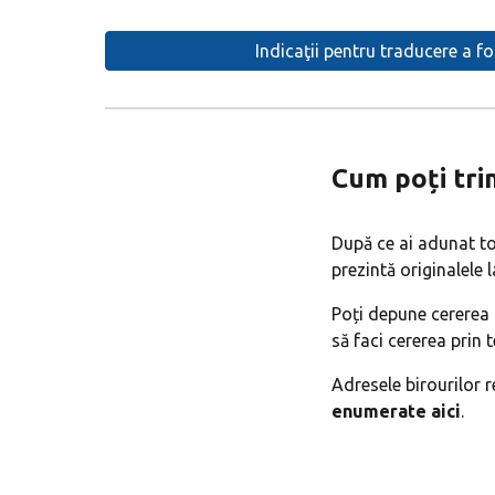
Indicaţii pentru traducere a f
Cum poți tri
După ce ai adunat to
prezintă originalele la
Poți depune cererea 
să faci cererea prin t
Adresele birourilor 
enumerate aici
.